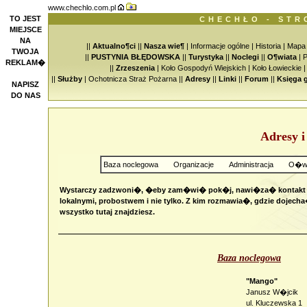
www.chechlo.com.pl
TO JEST
CHECHŁO - STR
MIEJSCE
NA
||
Aktualno¶ci
||
Nasza wie¶
|
Informacje ogólne
|
Historia
|
Mapa
TWOJA
||
PUSTYNIA BŁĘDOWSKA
||
Turystyka
||
Noclegi
||
O¶wiata
|
P
REKLAM�
||
Zrzeszenia
|
Koło Gospodyń Wiejskich
|
Koło Łowieckie
||
Służby
|
Ochotnicza Straż Pożarna
||
Adresy
||
Linki
||
Forum
||
Księga 
NAPISZ
DO NAS
Adresy i
Baza noclegowa
Organizacje
Administracja
O�wi
Wystarczy zadzwoni�, �eby zam�wi� pok�j, nawi�za� kontakt
lokalnymi, probostwem i nie tylko. Z kim rozmawia�, gdzie dojech
wszystko tutaj znajdziesz.
Baza noclegowa
"Mango"
Janusz W�jcik
ul. Kluczewska 1