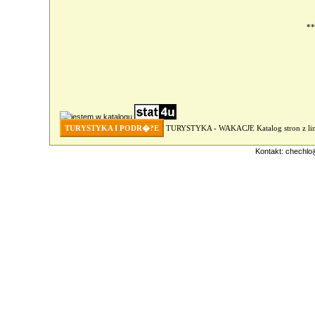
**
TURYSTYKA I PODR�?E
TURYSTYKA - WAKACJE
Katalog stron z 
Kontakt:
chechlo