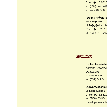
Chech�o, 32-310
tel. (032) 642 04 
tel. kom. (0) 506 
"Dolina Pi�ciu
Zofia M�drek
ul. M�y�ska 43
Chech�o, 32-310
tel. (032) 642 02 
Organizacje
Ko�o �owieckie
Kontakt: Krawczy
Osada 14/1
32-310 Klucze
tel. (032) 642 84 
Stowarzyszeni
ul. Kluczewska 1
Chech�o, 32-310
tel. 0506 433 504
e-mail: polska.sa