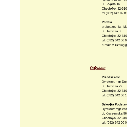
ul. Le�na 16
Chech�o, 32-310
tel.(032) 642 02 8
Parafia
proboszcz: ks. M
ul. Hutnicza 3
Chech�o, 32-310
tel. (032) 642 00 
e-mail:
M.Szelag@
O�wiata
Przedszkole
Dyrektor: mgr Do
ul. Hutnicza 22
Chech�o, 32-310
tel. (032) 642 00 
Szko�a Podstaw
Dyrektor: mgr W
ul. Kluczewska 56
Chech�o, 32-310
tel. (032) 642 00 