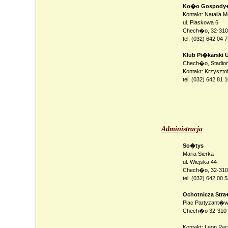
Ko�o Gospody�
Kontakt: Natalia 
ul. Piaskowa 6
Chech�o, 32-310
tel. (032) 642 04 
Klub Pi�karski 
Chech�o, Stadion
Kontakt: Krzyszt
tel. (032) 642 81 
Administracja
So�tys
Maria Sierka
ul. Wiejska 44
Chech�o, 32-310
tel. (032) 642 00 
Ochotnicza Str
Plac Partyzant�
Chech�o 32-310 
Kontakt: Leon Pac