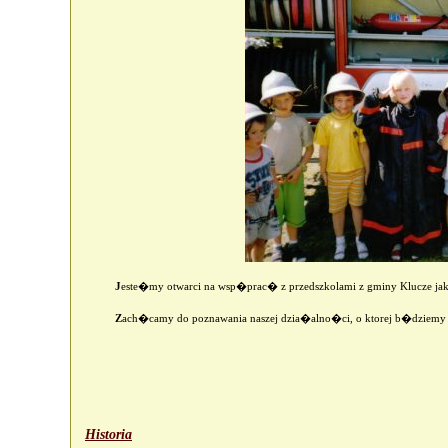
J
este�my otwarci na wsp�prac� z przedszkolami z gminy Klucze jak
Z
ach�camy do poznawania naszej dzia�alno�ci, o ktorej b�dziem
Historia