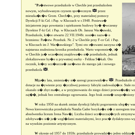
"P
a�stwowe przedszkole w Chechle jest przedszkolem
nowym, wybudowanym czynem spo�ecznym
przez
mieszka�c�w Grom. Chech�o, przy materialnej pomocy
Dyrekcji F-ki Cel. i Pap. w Kluczach w r.1948. Poniewa�
inicjatorem jego powstania i opiekunem budowy by� �wczesny
Dyrektor F-ki Cel. i Pap. w Kluczach Ob. Janusz Wac�awski,
Przedszkole, kt�re otwarto 22.VII.1948r. nosi�o nazw� o
brzmienu: Pa�stw. Przedszk. Nr. 2 w Chechle przy F-ce Cel. i Pap.
w Kluczach im J. Wac�awskiego". Tymi oto s�owami zaczyna si�
najstarsza znaleziona kronika przedszkola. Warto wspomnie�, i�
w Chechle ju� wcze�niej znajdowa�o si� przedszkole, jednak
zlokalizowane by�o u prywatnej osoby - Feliksa S�kali. Oto
rocznik, kt�ry ucz�szcza� zar�wno do starego jak i nowego
przedszkola
.
M
ija�y lata, zmienia�y si� szeregi pracownik�w
. Przedszkole
dotacje na �ywienie przy �yczliwej pomocy fabryki zadowalaj�ce. Stale 
okazalo si� zbyt ma�e, a w przyjmowaniu do niego dzieci przewa�a�y wz
zaj��, jednak bez centralnego ogrzewania. Jego brak zosta� uzupe�nion
W
roku 1950 na skutek zmian dyrekcji fabyki pogorszeniu uleg�y wa
Nowa kierowniczka przedszkola Natalia Cader boryka�a si� z szeregiem tr
absolwentka liceum Irena Naw�j. Liczba dzieci ucz�szczaj�cych utrzymywa
zdobywa�o si� ju� wzgl�dami materialnymi, lecz prac� dydaktyczno-wy
na wysokim poziomie artystycznym.
W
okresie od 1957 do 1959r. przedszkole prowadzi�o jeden oddzia� 