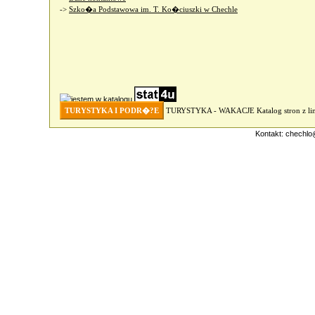
->
Szko�a Podstawowa im. T. Ko�ciuszki w Chechle
TURYSTYKA I PODR�?E
TURYSTYKA - WAKACJE
Katalog stron z 
Kontakt:
chechlo