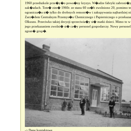
1960 przedszkole prze�y�o powa�ny kryzys. W�adze fabryki zabroni�y pr
zak�adach. Tote� zim� 1960r. ze stanu 60 os�b zwolniono 20, pomimo te
ogranicza�a si� tylko do drobnych remont�w i zakupywania najbardziej
Zarz�dem Centralnym Przemys�u Chemicznego i Papierniczego o przekazan
Olkuszu. Przeciwko takiej decyzji sprzeciwia�y si� matki dzieci. Mimo to
jego przekazaniem zwolni� si� ca�y personel gospodarczy. Nowy persone
zgran� grup�.
->
Dane kontaktowe