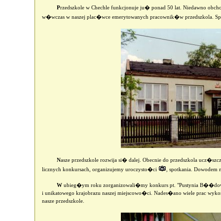
P
rzedszkole w Chechle funkcjonuje ju� ponad 50 lat. Niedawno ob
w�wczas w naszej plac�wce emerytowanych pracownik�w przedszkola. Sp
N
asze przedszkole rozwija si� dalej. Obecnie do przedszkola ucz�szc
licznych konkursach, organizujemy uroczysto�ci
, spotkania. Dowodem n
W
ubieg�ym roku zorganizowali�my konkurs pt. "Pustynia B��dowsk
i unikatowego krajobrazu naszej miejscowo�ci. Nades�ano wiele prac wykon
nasze przedszkole.