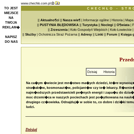
www.chechlo.com.pl
TO JEST
CHECHŁO - STR
MIEJSCE
NA
||
Aktualno¶ci
||
Nasza wie¶
|
Informacje ogólne
|
Historia
|
Mapa
TWOJA
||
PUSTYNIA BŁĘDOWSKA
||
Turystyka
||
Noclegi
||
O¶wiata
|
P
REKLAM�
||
Zrzeszenia
|
Koło Gospodyń Wiejskich
|
Koło Łowieckie
||
Służby
|
Ochotnicza Straż Pożarna
||
Adresy
||
Linki
||
Forum
||
Księga 
NAPISZ
DO NAS
Przed
Dzisiaj
Historia
Na ca�ym �wiecie jest mn�stwo ma�ych dziedzi, kt�re wyrastaj�
stra�ak�w, kosmonaut�w, policjant�w czy te� lekarzy. R�wni
najm�odszych przedstawicieli pe�nych energii i zapa�u do dzia�
moc drzemi�ca w naszych pociechach jest po�ytkowana na nauk
drugiego cz�owieka. Odnajduj� w sobie to, co dobre i dzi�ki te
ludzi.
Dzisiaj