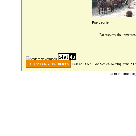
Poprzednie
Zapraszamy do komento
TURYSTYKA I PODR�?E
TURYSTYKA - WAKACJE
Katalog stron z 
Kontakt:
chechlo