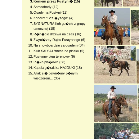
3.
Koniem przez Pustyni� (15)
4.
Samochody (12)
5.
Quady na Pustyni (12)
6.
Kabaret "Bez �ysego" (4)
7.
SYGNATURA i ich go�cie z grupy
tanecznej (18)
8.
R�n�cie drzewa na czas (16)
9.
Zwyci�zcy Rajdu Pustynnego (6)
10.
Na snowboardzie za quadem (34)
11.
Klub SALSA i fitness na piasku (5)
12.
Pustynny bieg terenowy (9)
13.
Pi�ka pla�owa (38)
14.
Kapela g�ralska HAJDUKI (18)
15.
A tak si� bawili�my p�nym
wieczorem... (35)