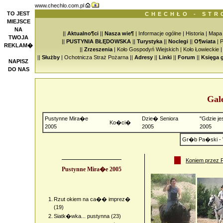
www.chechlo.com.pl
TO JEST
CHECHŁO - STR
MIEJSCE
NA
||
Aktualno¶ci
||
Nasza wie¶
|
Informacje ogólne
|
Historia
|
Mapa
TWOJA
||
PUSTYNIA BŁĘDOWSKA
||
Turystyka
||
Noclegi
||
O¶wiata
|
P
REKLAM�
||
Zrzeszenia
|
Koło Gospodyń Wiejskich
|
Koło Łowieckie
||
Służby
|
Ochotnicza Straż Pożarna
||
Adresy
||
Linki
||
Forum
||
Księga 
NAPISZ
DO NAS
Gal
Pustynne Mira�e
Dzie� Seniora
"Gdzie je
Ko�ci�
2005
2005
2005
Gr�b Pa�ski - 
Koniem przez 
Pustynne Mira�e 2005
1.
Rzut okiem na ca�� imprez�
(19)
2.
Siatk�wka... pustynna (23)