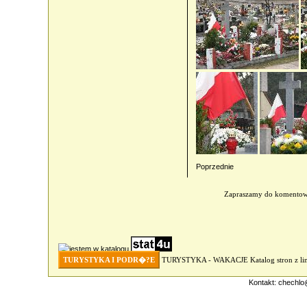
Poprzednie
Zapraszamy do komento
TURYSTYKA I PODR�?E
TURYSTYKA - WAKACJE
Katalog stron z 
Kontakt:
chechlo