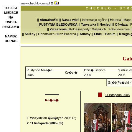
www.chechlo.com.pl
TO JEST
CHECHŁO - STR
MIEJSCE
NA
||
Aktualno¶ci
||
Nasza wie¶
|
Informacje ogólne
|
Historia
|
Mapa
TWOJA
||
PUSTYNIA BŁĘDOWSKA
||
Turystyka
||
Noclegi
||
O¶wiata
|
P
REKLAM�
||
Zrzeszenia
|
Koło Gospodyń Wiejskich
|
Koło Łowieckie
||
Służby
|
Ochotnicza Straż Pożarna
||
Adresy
||
Linki
||
Forum
||
Księga 
NAPISZ
DO NAS
Gal
Pustynne Mira�e
Dzie� Seniora
"Gdzie je
Ko�ci�
2005
2005
2005
Gr�b Pa�ski - 
11 listopada 2005
Ko�ci�
1.
Wszystkich �wi�tych 2005 (2)
2.
11 listopada 2005 (35)