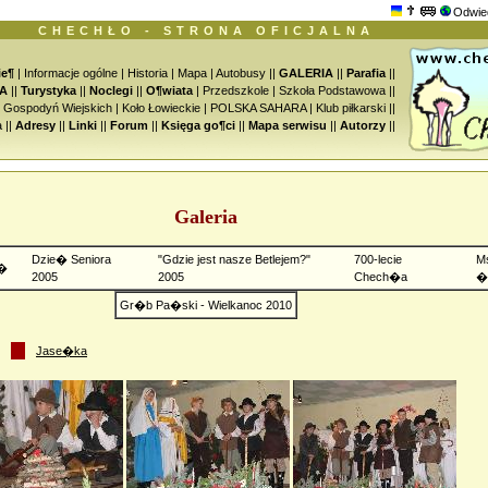
Odwie
CHECHŁO - STRONA OFICJALNA
ie¶
|
Informacje ogólne
|
Historia
|
Mapa
|
Autobusy
||
GALERIA
||
Parafia
||
A
||
Turystyka
||
Noclegi
||
O¶wiata
|
Przedszkole
|
Szkoła Podstawowa
||
o Gospodyń Wiejskich
|
Koło Łowieckie
|
POLSKA SAHARA
|
Klub piłkarski
||
a
||
Adresy
||
Linki
||
Forum
||
Księga go¶ci
||
Mapa serwisu
||
Autorzy
||
Galeria
Dzie� Seniora
"Gdzie jest nasze Betlejem?"
700-lecie
M
�
2005
2005
Chech�a
�
Gr�b Pa�ski - Wielkanoc 2010
Jase�ka