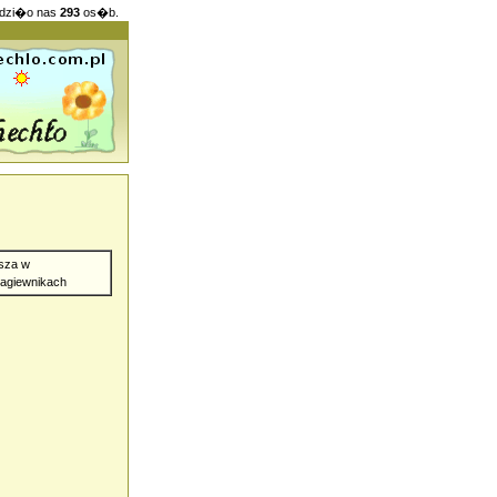
dzi�o nas
293
os�b.
sza w
agiewnikach