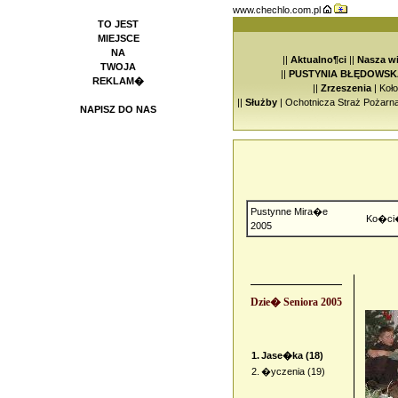
www.chechlo.com.pl
TO JEST
MIEJSCE
NA
||
Aktualno¶ci
||
Nasza w
TWOJA
||
PUSTYNIA BŁĘDOWSK
REKLAM�
||
Zrzeszenia
|
Koł
||
Służby
|
Ochotnicza Straż Pożarn
NAPISZ DO NAS
Pustynne Mira�e
Ko�ci
2005
Dzie� Seniora 2005
1.
Jase�ka (18)
2.
�yczenia (19)