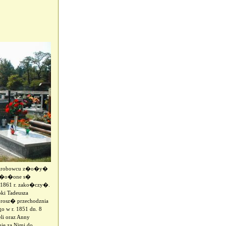
m grobowcu z�o�y�
u z�o�one s�
. 1861 r. zako�czy�.
oki Tadeusza
prosz� przechodznia
o w r. 1851 dn. 8
i oraz Anny
nie za Nimi do