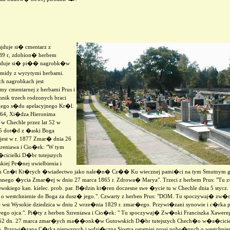
duje si� cmentarz z
9 r, zdobion� herbem
ajduje si� pi�� nagrobk�w
midy z wyrytymi herbami.
h nagrobkach jest
y cmentarnej z herbami Prus i
omnik trzech rodzonych braci
ego s�du apelacyjnego Kr�l.
t 64, Xi�dza Hieronima
w Chechle przez lat 52 w
55 dot�d z �aski Boga
est w r. 1877 Zmar� dnia 26
zreniawa i Cio�ek: "W tym
icielki D�br tutejszych
iej Pe�nej uwielbienia i
ych Cn�t Kt�rych �wiadectwo jako nale�n� Cz�� Ku wiecznej pami�ci na tym Smutny
esnego �ycia Zmar�ej w dniu 27 marca 1865 r. Zdrowa� Marya". Trzeci z herbem Prus: "T
kiego kan. kielec. prob. par. B�dzin kt�ren doczesne swe �ycie tu w Chechle dnia 5 stycz
sz� o westchnienie do Boga za dusz� jego.". Czwarty z herben Prus: "DOM. Tu spoczywaj� zw�
wsi Wysokie dziedzica w dniu 2 wrze�nia 1829 r. zmar�ego. Przywi�zani synowie i c�rka 
wego ojca.". Pi�ty z herben Szreniawa i Cio�ek: " Tu spoczywaj� Zw�oki Franciszka Xawereg
1852 dn. 27 marca zmar�ych ma��onk�w Gutowskich D�br tutejszych Chech�o w�a�ciciel
m. Przywi�zana C�rka pierwszych i wdzi�czna Siostra ostatniej prosi pobo�nych o westchnie