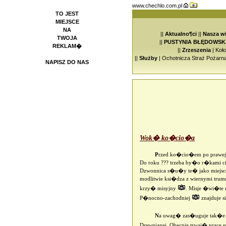
www.chechlo.com.pl
TO JEST
MIEJSCE
NA
||
Aktualno¶ci
||
Nasza w
TWOJA
||
PUSTYNIA BŁĘDOWSK
REKLAM�
||
Zrzeszenia
|
Koł
||
Służby
|
Ochotnicza Straż Pożarn
NAPISZ DO NAS
Wok� ko�cio�a
P
rzed ko�cio�em po prawej
Do roku ??? trzeba by�o r�kami
Dzwonnica s�u�y te� jako miejs
modlitwie ksi�dza z wiernymi tru
krzy� misyjny
. Misje �wi�te 
P�nocno-zachodniej
znajduje 
N
a uwag� zas�uguje tak�e 
Drewnianej. Obecnie trwaj� prace