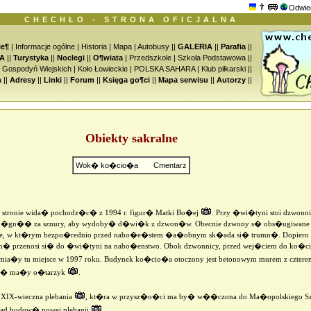
Odwie
CHECHŁO - STRONA OFICJALNA
ie¶
|
Informacje ogólne
|
Historia
|
Mapa
|
Autobusy
||
GALERIA
||
Parafia
||
A
||
Turystyka
||
Noclegi
||
O¶wiata
|
Przedszkole
|
Szkoła Podstawowa
||
o Gospodyń Wiejskich
|
Koło Łowieckie
|
POLSKA SAHARA
|
Klub piłkarski
||
a
||
Adresy
||
Linki
||
Forum
||
Księga go¶ci
||
Mapa serwisu
||
Autorzy
||
Obiekty sakralne
Wok� ko�cio�a
Cmentarz
 stronie wida� pochodz�c� z 1994 r. figur� Matki Bo�ej
. Przy �wi�tyni stoi dzwonn
 ci�gn�� za sznury, aby wydoby� d�wi�k z dzwon�w. Obecnie dzwony s� obs�ugiwane el
ce, w kt�rym bezpo�rednio przed nabo�e�stem �a�obnym sk�ada si� trumn�. Dopiero 
mn� przenosi si� do �wi�tyni na nabo�enstwo. Obok dzwonnicy, przed wej�ciem do ko�ci
mia�y tu miejsce w 1997 roku. Budynek ko�cio�a otoczony jest betonowym murem z cztere
si� ma�y o�tarzyk
.
XIX-wieczna plebania
, kt�ra w przysz�o�ci ma by� w��czona do Ma�opolskiego Szl
 nad budow� nowej plebanii
.