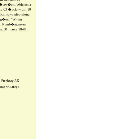
waj� zw�oki Wojciecha
ku 63 �ycia w dn. 10
Kmitowa nieutulona
 g�osi: "W tym
ek. Nieub�aganym
. 31 marca 1848 r.
 Piechoty AK
oraz wikarego