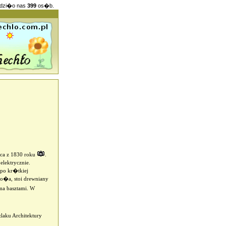
dzi�o nas
399
os�b.
ica z 1830 roku
.
ektrycznie.
po kr�tkiej
o�a, stoi drewniany
ma basztami. W
aku Architektury