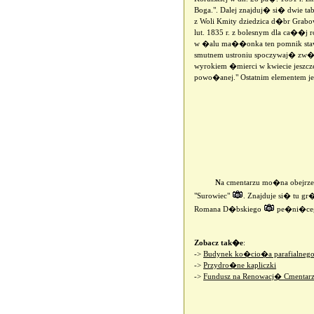
Boga.". Dalej znajduj� si� dwie ta
z Woli Kmity dziedzica d�br Grabo
lut. 1835 r. z bolesnym dla ca��
w �alu ma��onka ten pomnik stawia
smutnem ustroniu spoczywaj� zw�
wyrokiem �mierci w kwiecie jeszcz
powo�anej." Ostatnim elementem j
N
a cmentarzu mo�na obejrz
"Surowiec"
. Znajduje si� tu g
Romana D�bskiego
pe�ni�ceg
Zobacz tak�e
:
->
Budynek ko�cio�a parafialneg
->
Przydro�ne kapliczki
->
Fundusz na Renowacj� Cmentarza