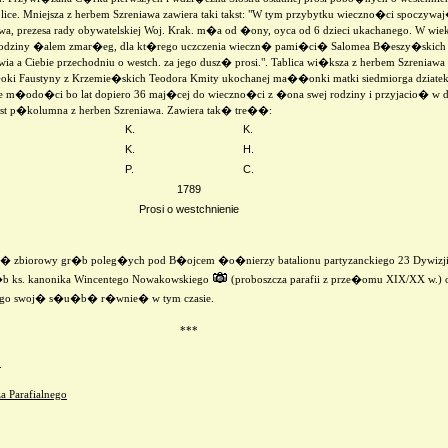
blice. Mniejsza z herbem Szreniawa zawiera taki takst: "W tym przybytku wieczno�ci spoczy
wa, prezesa rady obywatelskiej Woj. Krak. m�a od �ony, oyca od 6 dzieci ukachanego. W wie
j rodziny �alem zmar�eg, dla kt�rego uczczenia wieczn� pami�ci� Salomea B�eszy�skich 
 a Ciebie przechodniu o westch. za jego dusz� prosi.". Tablica wi�ksza z herbem Szreniawa
oki Faustyny z Krzemie�skich Teodora Kmity ukochanej ma��onki matki siedmiorga dziat
e m�odo�ci bo lat dopiero 36 maj�cej do wieczno�ci z �ona swej rodziny i przyjacio� w dn
est p�kolumna z herben Szreniawa. Zawiera tak� tre��:
K.
K.
K.
H.
P.
C.
1789
Prosi o westchnienie
e� zbiorowy gr�b poleg�ych pod B�ojcem �o�nierzy batalionu partyzanckiego 23 Dywizji
r�b ks. kanonika Wincentego Nowakowskiego
(proboszcza parafii z prze�omu XIX/XX w.) 
o swoj� s�u�b� r�wnie� w tym czasie.
***
o
 Parafialnego