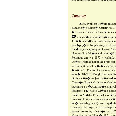
Cmentarz
Z
a budynkiem ko�cio�a znaj
kamienn� kolumn� Kmit�w z 178
�reniawa. Na lewo od wej�cia zn
w kszta�cie wyci�gni�tej pira
Tre�� napis�w na tych najstarszyc
nast�puj�ca. Na pierwszym od bram
Zar�ba jest napisany taki tekst. "P
Narcyza Prus Wi�niewskiego s�dzi
Polskiego zm. w r. 1873 w wieku la
Wi�niewskiego kanonika prob. par. 
wieku lat 80 a w kap�a�stwie lat 
�yj�cego. Pomnik ten postawiony j
wrze�. 1879 r.". Drugi z herbami S
Grobie Z�o�one jest Cia�o w�a�c
Chech�o Franciszki Xawery Gutowsk
szacunku a u �wiata ma�o znan
Przyjaciel i �wiadek Ca�ego docz
zw�oki Xi�dza Franciszka Wi�niews
Pozostali bracia i przyjaciele pro
Wi�niewskiego na Tyrawszczy�nie 
o westch. do Boga za ukochanego s
marca i Antoniny z Kmit�w w r. 
Korulskiej w dn. 28 pa�. 1851 r. z